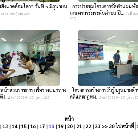
สิ่งแวดล้อมโลก” วันที่ 5 มิถุนายน
การประชุมโครงการจัดทำแผนพั
เกษตรกรรมระดับตำบล ปี...
2022-06-06][ผู้อ่าน 289]
[วันที่ 20
345]
หน้าส่วนราชการเพื่อวางแนวทาง
โครงการสร้างการรับรู้กฎหมายด้า
ิง...
คดีและกฎหม...
[วันที่ 2022-04-26][ผู้อ่าน 265]
[วันที่ 2022-04-26][ผู้อ่าน 3
หน้า
|
13
|
14
|
15
|
16
|
17
|
18
|
19
|
20
|
21
|
22
|
23
>>
30
ไปหน้าที่